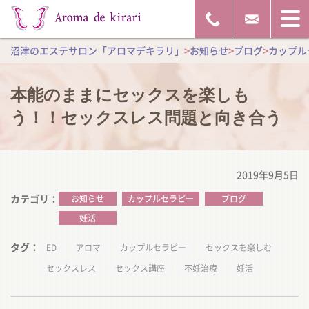
沼津のエステサロン「アロマデキラリ」
>
お知らせ
>
ブログ
>
カップル
本能のままにセックスを楽しも
う！！セックスレス問題と向き合う
2019年9月5日
カテゴリ
お知らせ
カップルセラピー
ブログ
妊活
タグ
ED
アロマ
カップルセラピー
セックスを楽しむ
セックスレス
セックス講座
不妊治療
妊活