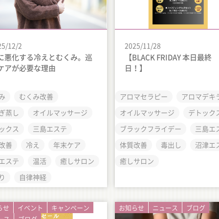
25/12/2
2025/11/28
に悪化する冷えとむくみ。巡
【BLACK FRIDAY 本日最終
ケアが必要な理由
日！】
み
むくみ改善
アロマセラピー
アロマデキ
ぎ蒸し
オイルマッサージ
オイルマッサージ
デトック
ックス
三島エステ
ブラックフライデー
三島エ
改善
冷え
年末ケア
体質改善
毒出し
沼津エ
エステ
温活
癒しサロン
癒しサロン
り
自律神経
らせ
イベント
キャンペーン
お知らせ
ニュース
ブログ
ース
ブログ