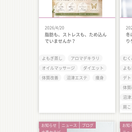
2026/4/20
20
脂肪も、ストレスも、ため込ん
冬
でいませんか？
り
よもぎ蒸し
アロマデキラリ
むく
オイルマッサージ
ダイエット
よも
体質改善
沼津エステ
痩身
デト
体質
沼津
肩こ
お知らせ
ニュース
ブログ
お知
水素セラピー
ニュ