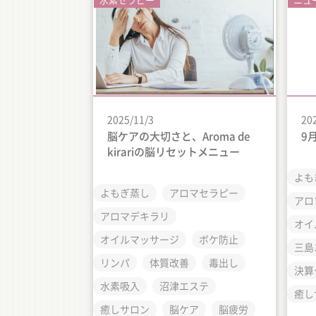
2025/11/3
20
脳ケアの大切さと、Aroma de
9
kirariの脳リセットメニュー
よも
よもぎ蒸し
アロマセラピー
アロ
アロマデキラリ
オイ
オイルマッサージ
ボケ防止
三島
リンパ
体質改善
毒出し
決算
水素吸入
沼津エステ
癒し
癒しサロン
脳ケア
脳疲労