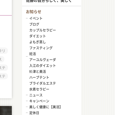
佐藤の自分らしく、美しく
お知らせ
イベント
ブログ
カップルセラピー
ダイエット
よもぎ蒸し
ファスティング
ラリ
妊活
ス
アーユルヴェーダ
入江のダイエット
ステ
舩津と美活
ステ
ハーブテント
ブライダルエステ
水素セラピー
ニュース
キャンペーン
美しく健康に【美活】
定休日