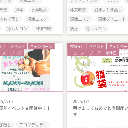
ックス
三島エステ
ファスティング
リンパ
改善
排毒
水素吸入
体質改善
沼津よもぎ蒸し
よもぎ蒸し
沼津エステ
沼津エステ
沼津ダイエット
癒しサロン
自律神経
痩身
癒しサロン
らせ
イベント
キャンペーン
お知らせ
イベント
キャンペー
ース
ブログ
ニュース
ブログ
定休日
25/2/15
2025/1/2
2周年イベント★開催中！！
明けましておめでとう御座
す
ぎ蒸し
アロマデキラリ