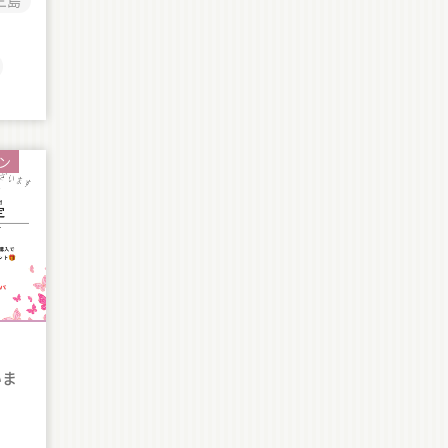
三島
ン
いま