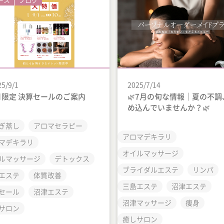
25/9/1
2025/7/14
月限定 決算セールのご案内
🌿7月の旬な情報｜夏の不調
め込んでいませんか？🌿
ぎ蒸し
アロマセラピー
アロマデキラリ
マデキラリ
オイルマッサージ
ルマッサージ
デトックス
ブライダルエステ
リンパ
エステ
体質改善
三島エステ
沼津エステ
セール
沼津エステ
沼津マッサージ
痩身
サロン
癒しサロン