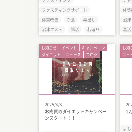
ファスティング
デト
ファスティングサポート
体質
体質改善
断食
毒出し
沼津
沼津エステ
腸活
若返り
温活
お知らせ
イベント
キャンペーン
お知
ダイエット
ニュース
ブログ
ニュ
2025/4/8
20
お肉買取ダイエットキャンペー
1
ンスタート！！
よも