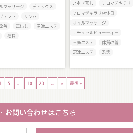
よもぎ蒸し
アロマデキラリ
ルマッサージ
デトックス
アロマデキラリ店休日
ブテント
リンパ
オイルマッサージ
改善
毒出し
沼津エステ
ナチュラルビューティー
痩身
三島エステ
体質改善
沼津エステ
温活
4
5
...
10
20
...
»
最後 »
・お問い合わせはこちら