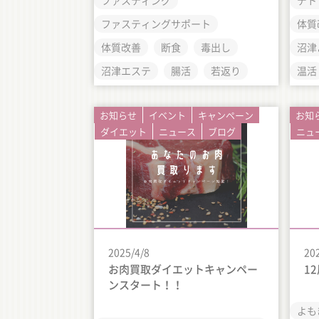
ファスティング
デト
ファスティングサポート
体質
体質改善
断食
毒出し
沼津
沼津エステ
腸活
若返り
温活
お知らせ
イベント
キャンペーン
お知
ダイエット
ニュース
ブログ
ニュ
2025/4/8
20
お肉買取ダイエットキャンペー
1
ンスタート！！
よも