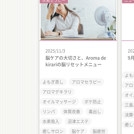
2025/11/3
20
脳ケアの大切さと、Aroma de
9
kirariの脳リセットメニュー
よも
よもぎ蒸し
アロマセラピー
アロ
アロマデキラリ
オイ
オイルマッサージ
ボケ防止
三島
リンパ
体質改善
毒出し
決算
水素吸入
沼津エステ
癒し
癒しサロン
脳ケア
脳疲労