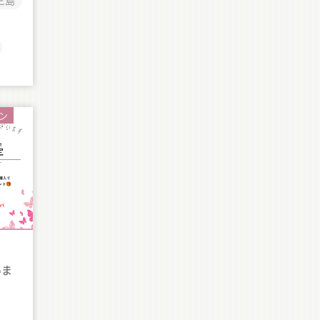
三島
ン
いま