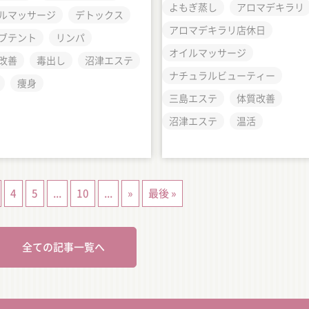
よもぎ蒸し
アロマデキラリ
ルマッサージ
デトックス
アロマデキラリ店休日
ブテント
リンパ
オイルマッサージ
改善
毒出し
沼津エステ
ナチュラルビューティー
痩身
三島エステ
体質改善
沼津エステ
温活
4
5
...
10
...
»
最後 »
全ての記事一覧へ