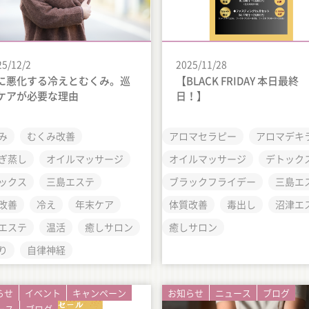
25/12/2
2025/11/28
に悪化する冷えとむくみ。巡
【BLACK FRIDAY 本日最終
ケアが必要な理由
日！】
み
むくみ改善
アロマセラピー
アロマデキ
ぎ蒸し
オイルマッサージ
オイルマッサージ
デトック
ックス
三島エステ
ブラックフライデー
三島エ
改善
冷え
年末ケア
体質改善
毒出し
沼津エ
エステ
温活
癒しサロン
癒しサロン
り
自律神経
らせ
イベント
キャンペーン
お知らせ
ニュース
ブログ
ース
ブログ