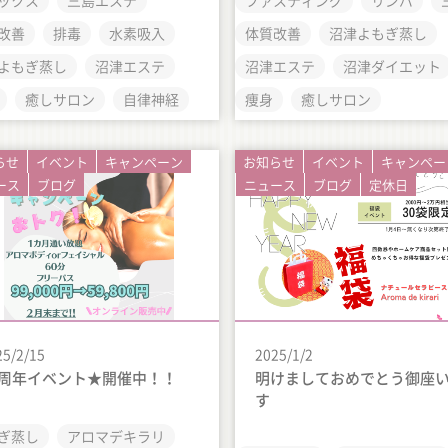
ックス
三島エステ
ファスティング
リンパ
改善
排毒
水素吸入
体質改善
沼津よもぎ蒸し
よもぎ蒸し
沼津エステ
沼津エステ
沼津ダイエット
癒しサロン
自律神経
痩身
癒しサロン
らせ
イベント
キャンペーン
お知らせ
イベント
キャンペー
ース
ブログ
ニュース
ブログ
定休日
25/2/15
2025/1/2
2周年イベント★開催中！！
明けましておめでとう御座
す
ぎ蒸し
アロマデキラリ