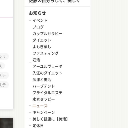
佐藤の自分らしく、美しく
お知らせ
イベント
ブログ
カップルセラピー
ダイエット
よもぎ蒸し
ファスティング
ラリ
妊活
ス
アーユルヴェーダ
入江のダイエット
ステ
舩津と美活
ステ
ハーブテント
ブライダルエステ
水素セラピー
ニュース
キャンペーン
美しく健康に【美活】
定休日