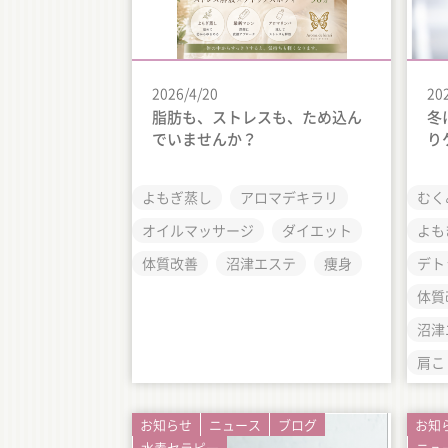
2026/4/20
20
脂肪も、ストレスも、ため込ん
冬
でいませんか？
り
よもぎ蒸し
アロマデキラリ
むく
オイルマッサージ
ダイエット
よも
体質改善
沼津エステ
痩身
デト
体質
沼津
肩こ
お知らせ
ニュース
ブログ
お知
水素セラピー
ニュ