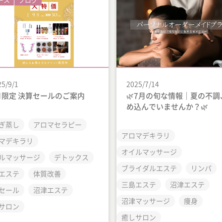
25/9/1
2025/7/14
月限定 決算セールのご案内
🌿7月の旬な情報｜夏の不調
め込んでいませんか？🌿
ぎ蒸し
アロマセラピー
アロマデキラリ
マデキラリ
オイルマッサージ
ルマッサージ
デトックス
ブライダルエステ
リンパ
エステ
体質改善
三島エステ
沼津エステ
セール
沼津エステ
沼津マッサージ
痩身
サロン
癒しサロン