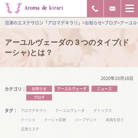
沼津のエステサロン「アロマデキラリ」
>
お知らせ
>
ブログ
>
アーユル
アーユルヴェーダの３つのタイプ(ド
ーシャ)とは？
2020年10月18日
カテゴリ
お知らせ
アーユルヴェーダ
ニュース
ブログ
タグ
アロマデキラリ
アーユルヴェーダ
デトックス
ドーシャ
ドーシャ診断
ハーブテント
未病を防ぐ
沼津エステ