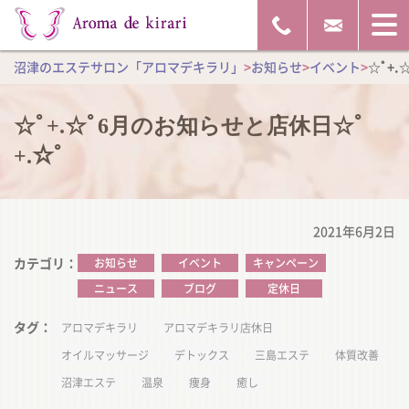
沼津のエステサロン「アロマデキラリ」
>
お知らせ
>
イベント
>
☆ﾟ+.
☆ﾟ+.☆ﾟ6月のお知らせと店休日☆ﾟ
+.☆ﾟ
2021年6月2日
カテゴリ
お知らせ
イベント
キャンペーン
ニュース
ブログ
定休日
タグ
アロマデキラリ
アロマデキラリ店休日
オイルマッサージ
デトックス
三島エステ
体質改善
沼津エステ
温泉
痩身
癒し