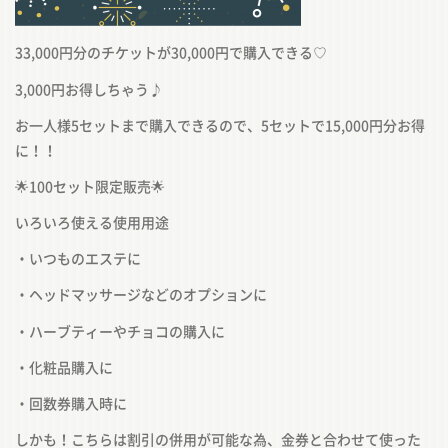
33,000
円分
のチケットが
30,000
円
で購入できる
♡
3,000
円お得しちゃう♪
お一人様
5
セットまで購入できるので、
5
セットで
15,000
円分お得
に！！
🌟
100
セット限定販売
🌟
いろいろ使える使用用途
・いつものエステに
・ヘッドマッサージなどのオプションに
・ハーブティーやチョコの購入に
・化粧品購入に
・回数券購入時に
しかも！こちらは割引の併用が可能な為、金券と合わせて使った