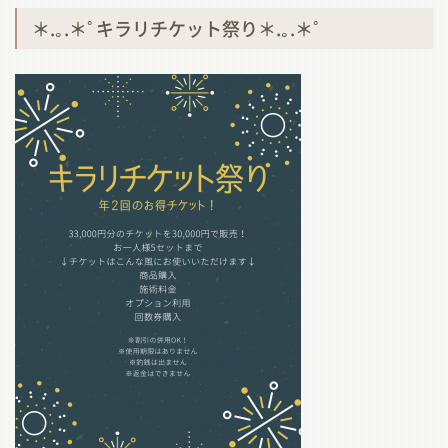
＊
.
｡
.
＊ﾟキラリチケット祭り＊
.
｡
.
＊ﾟ