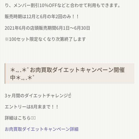
り、メンバー割引
10
％
OFF
などと合わせて利用もできます。
販売時期は
12
月と
6
月の年
2
回のみ！！
2021
年
6
月の店頭販売期間
6
月
1
日〜
6
月
30
日
※
100
セット限定なくなり次第終了します
＊
.
｡
.
＊ﾟお肉買取ダイエットキャンペーン開催
中＊
.
｡
.
＊ﾟ
3
ヶ月間のダイエットチャレンジ
☝️
エントリーは
8
月末まで！！
詳細はこちら
💁‍♀️
お肉買取ダイエットキャンペーン詳細