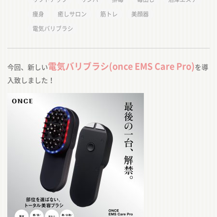
痩身
癒しサロン
筋トレ
美顔器
電気バリブラシ
電気バリブラシ(once EMS Care Pro)
今回、新しい
を導
入致しました！