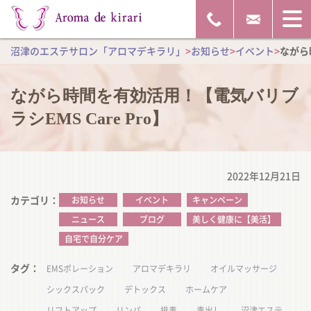
沼津のエステサロン「アロマデキラリ」
>
お知らせ
>
イベント
>
ながら
ながら時間を有効活用！【電気バリブ
ラシEMS Care Pro】
2022年12月21日
カテゴリ
お知らせ
イベント
キャンペーン
ニュース
ブログ
美しく健康に【美活】
自宅で自分ケア
タグ
EMSポレーション
アロマデキラリ
オイルマッサージ
シックスパック
デトックス
ホームケア
リフトアップ
リンパ
排毒
毒出し
沼津エステ