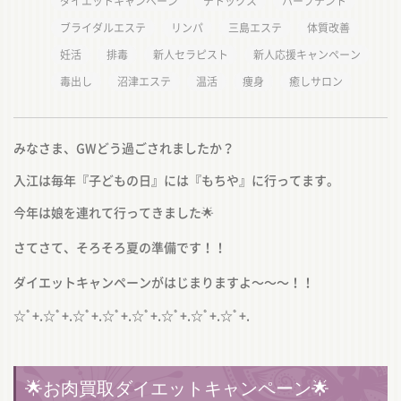
ダイエットキャンペーン
デトックス
ハーブテント
ブライダルエステ
リンパ
三島エステ
体質改善
妊活
排毒
新人セラピスト
新人応援キャンペーン
毒出し
沼津エステ
温活
痩身
癒しサロン
みなさま、GWどう過ごされましたか？
入江は毎年『子どもの日』には『もちや』に行ってます。
今年は娘を連れて行ってきました🌟
さてさて、そろそろ夏の準備です！！
ダイエットキャンペーンがはじまりますよ〜〜〜！！
☆ﾟ+.☆ﾟ+.☆ﾟ+.☆ﾟ+.☆ﾟ+.☆ﾟ+.☆ﾟ+.☆ﾟ+.
🌟お肉買取ダイエットキャンペーン🌟