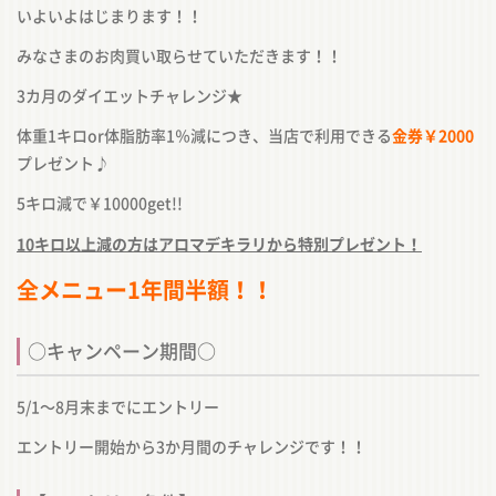
いよいよはじまります！！
みなさまのお肉買い取らせていただきます！！
3カ月のダイエットチャレンジ★
体重1キロor体脂肪率1％減につき、当店で利用できる
金券￥2000
プレゼント♪
5キロ減で￥10000get!!
10キロ以上減の方はアロマデキラリから特別プレゼント！
全メニュー1年間半額！！
○キャンペーン期間○
5/1〜8月末までにエントリー
エントリー開始から3か月間のチャレンジです！！