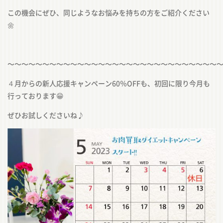
この機会にぜひ、同じようなお悩みを持ちの方をご紹介ください
🌼
〜〜〜〜〜〜〜〜〜〜〜〜〜〜〜〜〜〜〜〜〜〜〜〜〜〜〜〜〜〜
４月からの新人応援キャンペーン60％OFFも、初回に限り今月も
行っております😁
ぜひお試しくださいね♪