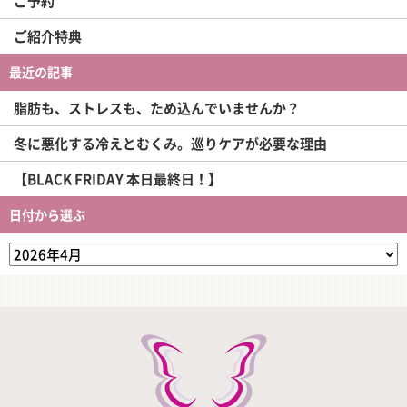
ご予約
ご紹介特典
最近の記事
脂肪も、ストレスも、ため込んでいませんか？
冬に悪化する冷えとむくみ。巡りケアが必要な理由
【BLACK FRIDAY 本日最終日！】
日付から選ぶ