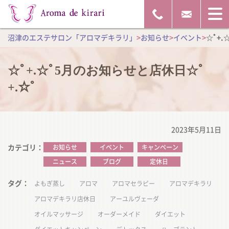
沼津のエステサロン「アロマデキラリ」
>
お知らせ
>
イベント
>
☆ﾟ+.
☆ﾟ+.☆ﾟ5月のお知らせと店休日☆ﾟ
+.☆ﾟ
2023年5月11日
カテゴリ
お知らせ
イベント
キャンペーン
ニュース
ブログ
定休日
タグ
よもぎ蒸し
アロマ
アロマセラピー
アロマデキラリ
アロマデキラリ店休日
アーユルヴェーダ
オイルマッサージ
オーダーメイド
ダイエット