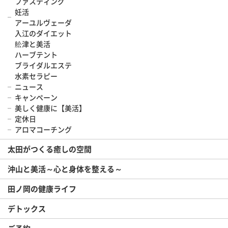
ファスティング
妊活
アーユルヴェーダ
入江のダイエット
舩津と美活
ハーブテント
ブライダルエステ
水素セラピー
ニュース
キャンペーン
美しく健康に【美活】
定休日
アロマコーチング
太田がつくる癒しの空間
沖山と美活～心と身体を整える～
田ノ岡の健康ライフ
デトックス