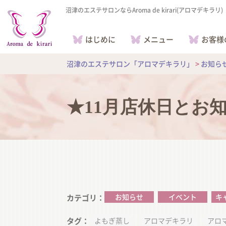
沼津のエステサロンならAroma de kirari(アロマデキラリ)
はじめに
メニュー
お客様
沼津のエステサロン「アロマデキラリ」
>
お知ら
★11月店休日とお
お知らせ
イベント
キ
カテゴリ
タグ
よもぎ蒸し
アロマデキラリ
アロ