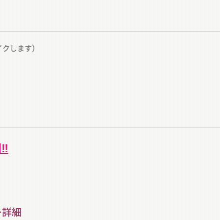
イクします）
‼️
ー詳細