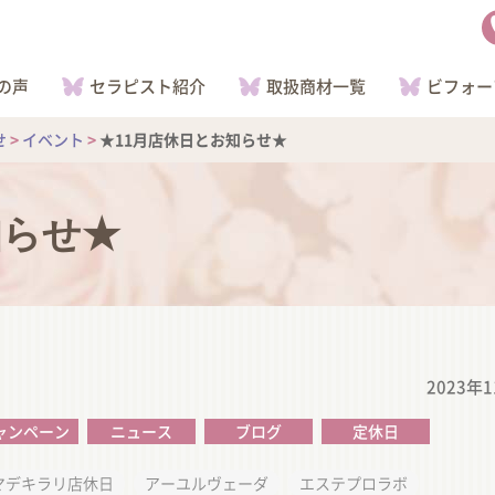
の声
セラピスト紹介
取扱商材一覧
ビフォー
せ
>
イベント
>
★11月店休日とお知らせ★
知らせ★
2023年
ャンペーン
ニュース
ブログ
定休日
マデキラリ店休日
アーユルヴェーダ
エステプロラボ