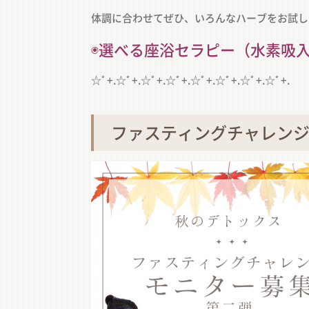
体調に合わせてぜひ、いろんなハーブをお試し
◉選べる座浴セラピー（水素吸入付
☆ﾟ+.☆ﾟ+.☆ﾟ+.☆ﾟ+.☆ﾟ+.☆ﾟ+.☆ﾟ+.☆ﾟ+.
ファスティングチャレンジ