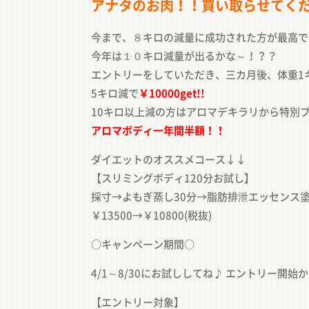
アナタのお肉！！買い取らせてく
今まで、８キロの減量に成功された方が最高で
今年は１０キロ減量が出るかな～！？？
エントリーをしていただき、三カ月後、体重1
5キロ減で
￥10000get!!
10キロ以上減の方はアロマデキラリから特別
アロマボディ一年間半額！！
ダイエットのオススメコース↓↓
【スリミングボディ120分お試し】
採寸→よもぎ蒸し30分→脂肪排泄エッセンス
￥13500→￥10800(税抜)
○キャンペーン期間○
4/1～8/30にお試ししてね♪ エントリー開
【エントリー対象】