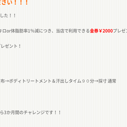
ださい！！！
した！！
キロor体脂肪率1％減につき、当店で利用できる
金券￥2000
プレゼ
プレゼント！
塗布→ボディトリートメント＆汗出しタイム９０分→採寸 通常
始から3か月間のチャレンジです！！