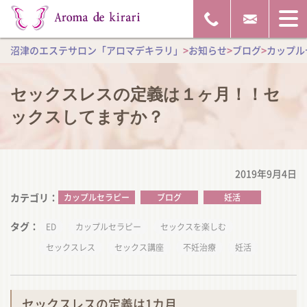
沼津のエステサロン「アロマデキラリ」
>
お知らせ
>
ブログ
>
カップル
セックスレスの定義は１ヶ月！！セ
ックスしてますか？
2019年9月4日
カテゴリ
カップルセラピー
ブログ
妊活
タグ
ED
カップルセラピー
セックスを楽しむ
セックスレス
セックス講座
不妊治療
妊活
セックスレスの定義は1カ月️