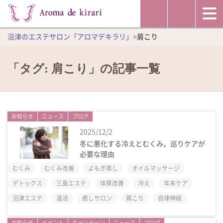
沼津のエステサロン「アロマデキラリ」
>
肩こり
「タグ:
肩こり
」の記事一覧
お知らせ
ニュース
ブログ
2025/12/2
冬に悪化する冷えとむくみ。巡りケアが
必要な理由
むくみ
むくみ改善
よもぎ蒸し
オイルマッサージ
デトックス
三島エステ
体質改善
冷え
年末ケア
沼津エステ
温活
癒しサロン
肩こり
自律神経
お知らせ
イベント
キャンペーン
ニュース
ブログ