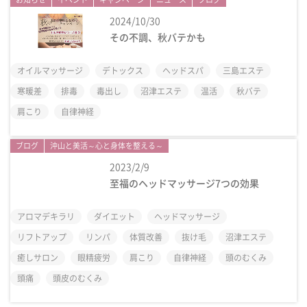
2024/10/30
その不調、秋バテかも
オイルマッサージ
デトックス
ヘッドスパ
三島エステ
寒暖差
排毒
毒出し
沼津エステ
温活
秋バテ
肩こり
自律神経
ブログ
沖山と美活～心と身体を整える～
2023/2/9
至福のヘッドマッサージ7つの効果
アロマデキラリ
ダイエット
ヘッドマッサージ
リフトアップ
リンパ
体質改善
抜け毛
沼津エステ
癒しサロン
眼精疲労
肩こり
自律神経
頭のむくみ
頭痛
頭皮のむくみ