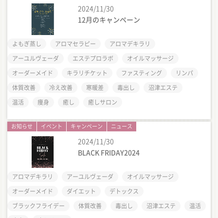
2024/11/30
12月のキャンペーン
よもぎ蒸し
アロマセラピー
アロマデキラリ
アーユルヴェーダ
エステプロラボ
オイルマッサージ
オーダーメイド
キラリチケット
ファスティング
リンパ
体質改善
冷え改善
寒暖差
毒出し
沼津エステ
温活
痩身
癒し
癒しサロン
お知らせ
イベント
キャンペーン
ニュース
2024/11/30
BLACK FRIDAY2024
アロマデキラリ
アーユルヴェーダ
オイルマッサージ
オーダーメイド
ダイエット
デトックス
ブラックフライデー
体質改善
毒出し
沼津エステ
温活