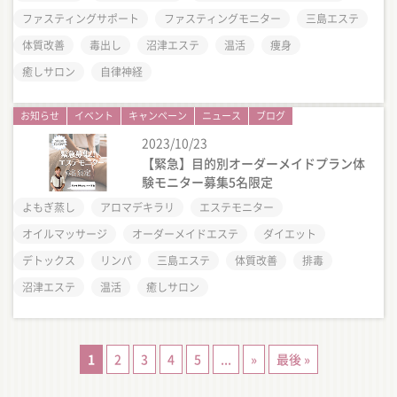
ファスティングサポート
ファスティングモニター
三島エステ
体質改善
毒出し
沼津エステ
温活
痩身
癒しサロン
自律神経
お知らせ
イベント
キャンペーン
ニュース
ブログ
2023/10/23
【緊急】目的別オーダーメイドプラン体
験モニター募集5名限定
よもぎ蒸し
アロマデキラリ
エステモニター
オイルマッサージ
オーダーメイドエステ
ダイエット
デトックス
リンパ
三島エステ
体質改善
排毒
沼津エステ
温活
癒しサロン
1
2
3
4
5
...
»
最後 »