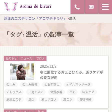
沼津のエステサロン「アロマデキラリ」
>
温活
「タグ:
温活
」の記事一覧
お知らせ
ニュース
ブログ
2025/12/2
冬に悪化する冷えとむくみ。巡りケアが
必要な理由
むくみ
むくみ改善
よもぎ蒸し
オイルマッサージ
デトックス
三島エステ
体質改善
冷え
年末ケア
沼津エステ
温活
癒しサロン
肩こり
自律神経
お知らせ
ニュース
ブログ