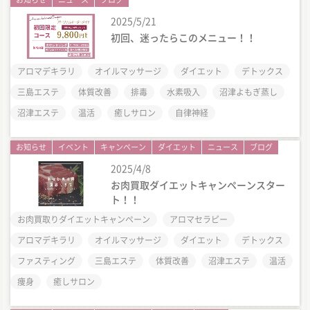
2025/5/21
初回、迷ったらこのメニュー！！
アロマデキラリ
オイルマッサージ
ダイエット
デトックス
三島エステ
体質改善
排毒
水素吸入
沼津よもぎ蒸し
沼津エステ
温活
癒しサロン
自律神経
お知らせ
イベント
キャンペーン
ダイエット
ニュース
ブログ
2025/4/8
お肉買取ダイエットキャンペーンスター
ト！！
お肉買取りダイエットキャンペーン
アロマセラピー
アロマデキラリ
オイルマッサージ
ダイエット
デトックス
ファスティング
三島エステ
体質改善
沼津エステ
温活
痩身
癒しサロン