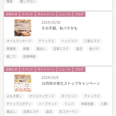
痩身
癒しサロン
お知らせ
イベント
キャンペーン
ニュース
ブログ
2024/10/30
その不調、秋バテかも
オイルマッサージ
デトックス
ヘッドスパ
三島エステ
寒暖差
排毒
毒出し
沼津エステ
温活
秋バテ
肩こり
自律神経
お知らせ
イベント
キャンペーン
ニュース
ブログ
2024/10/4
10月秋の老化ストップキャンペーン
よもぎ蒸し
オイルマッサージ
ダイエット
デトックス
デトックスボディ
ハーブテント
リンパ
体質改善
小顔
毒出し
沼津エステ
温活
生コラーゲン